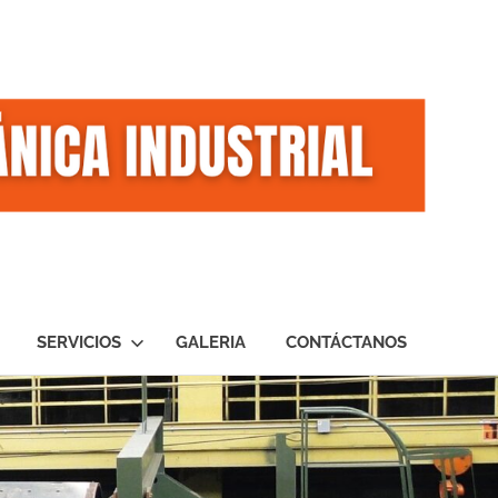
SERVICIOS
GALERIA
CONTÁCTANOS