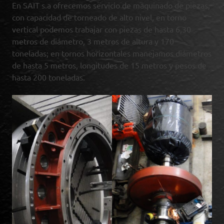
En SAIT s.a ofrecemos servicio de maquinado de piezas,
con capacidad de torneado de alto nivel, en torno
vertical podemos trabajar con piezas de hasta 6,30
metros de diámetro, 3 metros de altura y 170
toneladas; en tornos horizontales manejamos diámetros
de hasta 5 metros, longitudes de 15 metros y pesos de
hasta 200 toneladas.