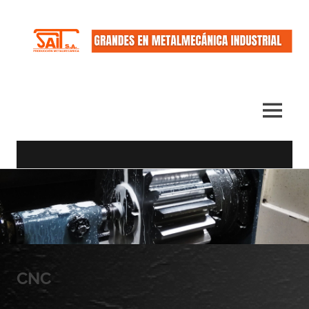
…
SAIT
GRANDES
EN
MENÚ
METALMECÁNICA
INDUSTRIAL…
Saltar
al
contenido
CNC